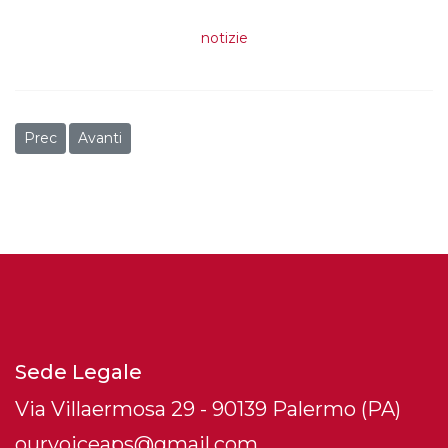
notizie
Articolo precedente: Sono solo algoritmi?
Articolo successivo: Karem Rohana: “Israele sapeva di d
Prec
Avanti
Sede Legale
Via Villaermosa 29 - 90139 Palermo (PA)
ourvoiceaps@gmail.com