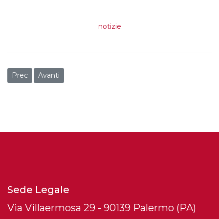
notizie
Articolo precedente: Condannare Israele è reato, arriva il Dd
Articolo successivo: La nuova Vietnam in Venezuela
Prec
Avanti
Sede Legale
Via Villaermosa 29 - 90139 Palermo (PA)