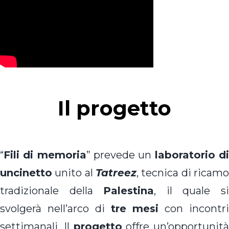
Il progetto
“
Fili di memoria
” prevede un
laboratorio d
uncinetto
unito al
Tatreez
, tecnica di ricamo
tradizionale della
Palestina
, il quale s
svolgerà nell’arco di
tre mesi
con incontr
settimanali. Il
progetto
offre un’opportunità