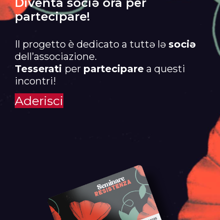
Diventa sociə ora per
partecipare!
Il progetto è dedicato a tuttə lə
sociə
dell’associazione.
Tesserati
per
partecipare
a questi
incontri!
Aderisci